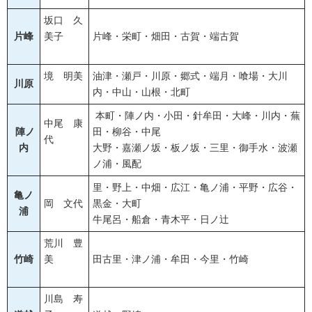
坂口 久
片峰
美子
片峰・栄町・畑田・古賀・端古賀
境 明美
油津・瀬戸・川原・郷式・端月・喰場・大川
川原
内・中山・山根・北町
本町・陣ノ内・小田・針牟田・大峰・川内・蕪
中尾 康
陣ノ
田・柳谷・中尾
代
内
大野・嘉瀬ノ坂・板ノ坂・三里・御手水・波瀬
ノ浦・風配
里・野上・中畑・広江・亀ノ浦・平野・広谷・
亀ノ
岡 文代
黒金・大町
浦
牛尾呂・船倉・青木平・日ノ辻
荒川 豊
竹崎
美
田古里・津ノ浦・牟田・今里・竹崎
川島 寿