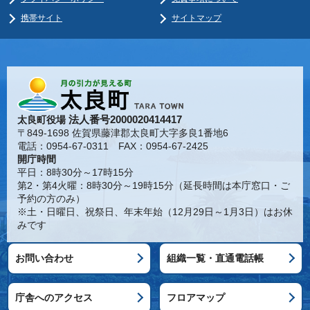
携帯サイト
サイトマップ
法人番号2000020414417
太良町役場
〒849-1698 佐賀県藤津郡太良町大字多良1番地6
電話：0954-67-0311 FAX：0954-67-2425
開庁時間
平日：8時30分～17時15分
第2・第4火曜：8時30分～19時15分（延長時間は本庁窓口・ご
予約の方のみ）
※土・日曜日、祝祭日、年末年始（12月29日～1月3日）はお休
みです
お問い合わせ
組織一覧・直通電話帳
庁舎へのアクセス
フロアマップ