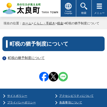
Foreign
検索
メニュー
Language
現在の位置：
ホーム
>
くらし・手続き
>
税金
>町税の猶予制度について
町税の猶予制度について
町税の猶予制度について
サイトポリシー
アクセシビリティについて
プライバシーポリシー
免責事項について