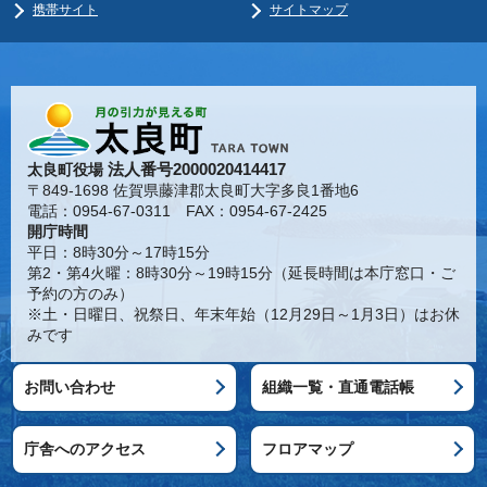
携帯サイト
サイトマップ
法人番号2000020414417
太良町役場
〒849-1698 佐賀県藤津郡太良町大字多良1番地6
電話：0954-67-0311 FAX：0954-67-2425
開庁時間
平日：8時30分～17時15分
第2・第4火曜：8時30分～19時15分（延長時間は本庁窓口・ご
予約の方のみ）
※土・日曜日、祝祭日、年末年始（12月29日～1月3日）はお休
みです
お問い合わせ
組織一覧・直通電話帳
庁舎へのアクセス
フロアマップ