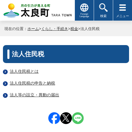
Foreign
検索
メニュー
Language
現在の位置：
ホーム
>
くらし・手続き
>
税金
>法人住民税
法人住民税
法人住民税とは
法人住民税の申告と納税
法人等の設立・異動の届出