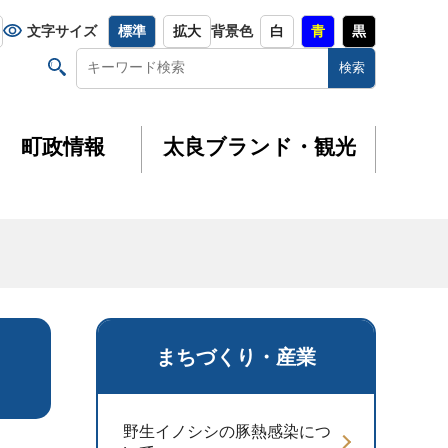
文字サイズ
標準
拡大
背景色
白
青
黒
町政情報
太良ブランド・観光
まちづくり・産業
野生イノシシの豚熱感染につ