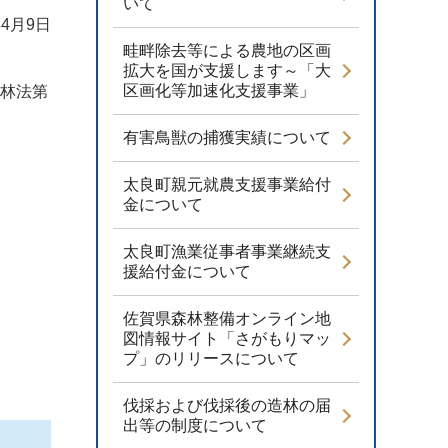
いて
4月9日
畦畔除去等による農地の区画
拡大を国が支援します～「大
区画化等加速化支援事業」
森林法第
有害鳥獣の捕獲実績について
太良町親元就農支援事業給付
金について
太良町漁業従事者事業継続支
援給付金について
佐賀県森林整備オンライン地
図情報サイト「さがもりマッ
プ」のリリースについて
伐採および伐採後の造林の届
出等の制度について