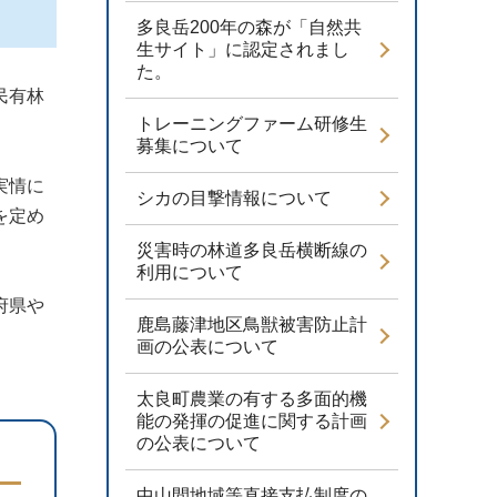
多良岳200年の森が「自然共
生サイト」に認定されまし
た。
民有林
トレーニングファーム研修生
募集について
実情に
シカの目撃情報について
を定め
災害時の林道多良岳横断線の
利用について
府県や
鹿島藤津地区鳥獣被害防止計
。
画の公表について
太良町農業の有する多面的機
能の発揮の促進に関する計画
の公表について
中山間地域等直接支払制度の