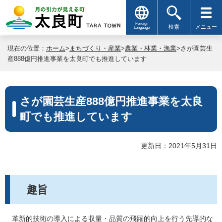
Foreign
検索
メニュー
Language
現在の位置：
ホーム
>
まちづくり・産業
>
農業・林業・漁業
>さが園芸生
産888億円推進事業を太良町でも推進しています
さが園芸生産888億円推進事業を太良
町でも推進しています
更新日：2021年5月31日
趣旨
革新的技術の導入による収量・品質の飛躍的向上を行う先導的な