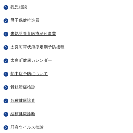
乳児相談
母子保健推進員
未熟児養育医療給付事業
太良町帯状疱疹定期予防接種
太良町健康カレンダー
熱中症予防について
骨粗鬆症検診
各種健康診査
結核健康診断
肝炎ウイルス検診