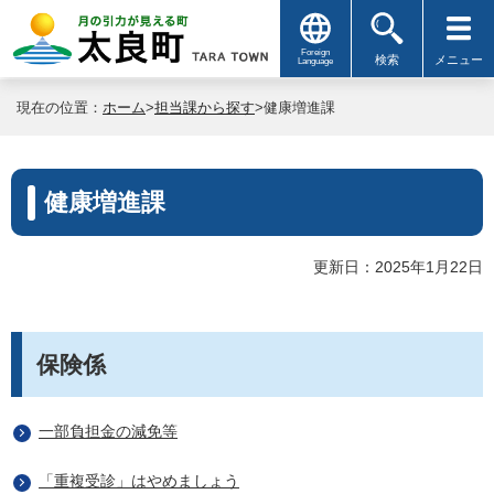
Foreign
検索
メニュー
Language
現在の位置：
ホーム
>
担当課から探す
>健康増進課
健康増進課
更新日：2025年1月22日
保険係
一部負担金の減免等
「重複受診」はやめましょう