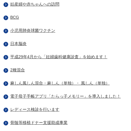
妊産婦や赤ちゃんへの訪問
BCG
小児用肺炎球菌ワクチン
日本脳炎
平成29年4月から「妊婦歯科健康診査」を始めます！
2種混合
麻しん風しん混合・麻しん（単独）・ 風しん（単独）
電子母子手帳アプリ「たらっ子メモリー」を導入しました！
レディース検診を行います
骨髄等移植ドナー支援助成事業