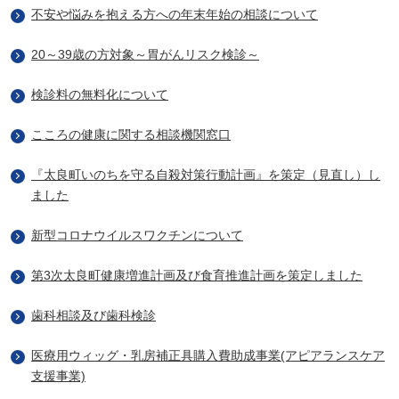
不安や悩みを抱える方への年末年始の相談について
20～39歳の方対象～胃がんリスク検診～
検診料の無料化について
こころの健康に関する相談機関窓口
『太良町いのちを守る自殺対策行動計画』を策定（見直し）し
ました
新型コロナウイルスワクチンについて
第3次太良町健康増進計画及び食育推進計画を策定しました
歯科相談及び歯科検診
医療用ウィッグ・乳房補正具購入費助成事業(アピアランスケア
支援事業)