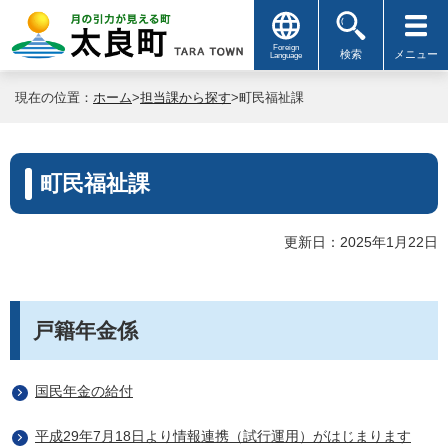
Foreign
検索
メニュー
Language
現在の位置：
ホーム
>
担当課から探す
>町民福祉課
町民福祉課
更新日：2025年1月22日
戸籍年金係
国民年金の給付
平成29年7月18日より情報連携（試行運用）がはじまります