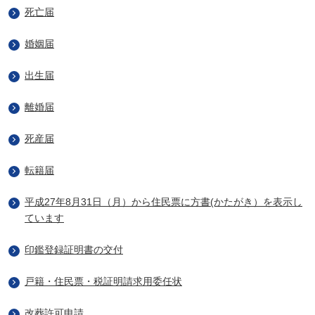
死亡届
婚姻届
出生届
離婚届
死産届
転籍届
平成27年8月31日（月）から住民票に方書(かたがき）を表示し
ています
印鑑登録証明書の交付
戸籍・住民票・税証明請求用委任状
改葬許可申請